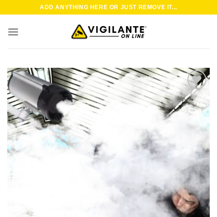
Saltar
ADD ANYTHING HERE OR JUST REMOVE IT...
al
contenido
Añadir
a la
lista de
deseos