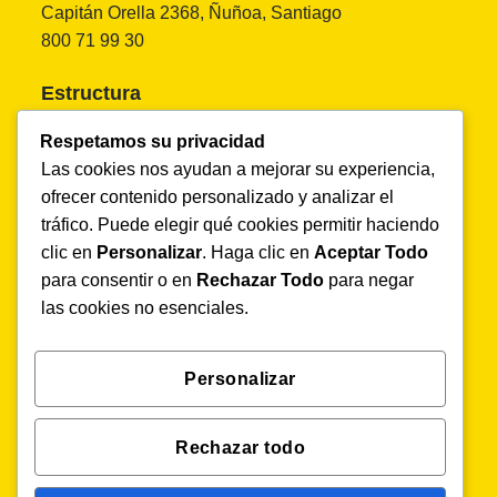
Capitán Orella 2368, Ñuñoa, Santiago
800 71 99 30
Estructura
Inicio
Respetamos su privacidad
Nosotros
Las cookies nos ayudan a mejorar su experiencia,
Soluciones
ofrecer contenido personalizado y analizar el
Productos
tráfico. Puede elegir qué cookies permitir haciendo
Agenda una demo
clic en
Personalizar
. Haga clic en
Aceptar Todo
Blog
para consentir o en
Rechazar Todo
para negar
Trabaja con nosotros
las cookies no esenciales.
Demo sin costo
Personalizar
Televigilancia Agrícola especializada y eficiente.
Solicita tu DEMO aquí.
Rechazar todo
Solicita tu demo gratis