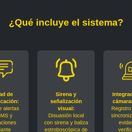
¿Qué incluye el sistema?
ad de
Sirena y
Integra
cación:
señalización
cámara
 alertas
visual:
Registro
SMS y
Disuasión local
sincroni
aciones
con sirena y baliza
evide
ante
estroboscópica de
verifi