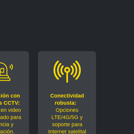
ción con
Conectividad
s CCTV:
robusta:
 en video
Opciones
zado para
LTE/4G/5G y
ncia y
soporte para
cación.
Internet satelital