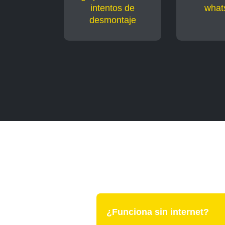
intentos de
what
desmontaje
¿Funciona sin internet?