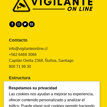
Contacto
info@vigilanteonline.cl
+562 6469 3066
Capitán Orella 2368, Ñuñoa, Santiago
800 71 99 30
Estructura
Inicio
Respetamos su privacidad
Nosotros
Las cookies nos ayudan a mejorar su experiencia,
Soluciones
ofrecer contenido personalizado y analizar el
Productos
tráfico. Puede elegir qué cookies permitir haciendo