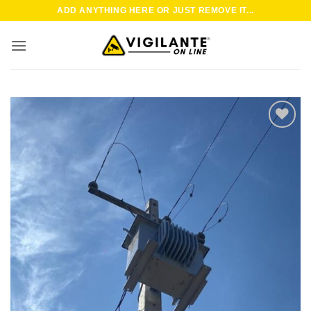
Saltar
ADD ANYTHING HERE OR JUST REMOVE IT...
al
contenido
Añadir
a la
lista de
deseos