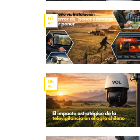
07
Abr
06
Abr