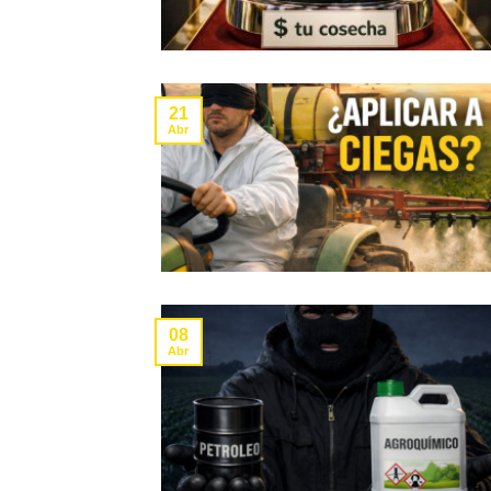
21
Abr
08
Abr