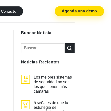
Agenda una demo
Contacto
Buscar Noticia
Noticias Recientes
Los mejores sistemas
14
Jul
de seguridad no son
los que tienen más
cámaras
r
No
hay
5 señales de que tu
07
comentarios
en
Jul
estrategia de
Los