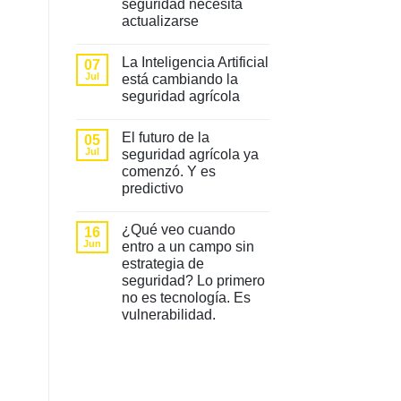
seguridad necesita
mejores
sistemas
actualizarse
de
seguridad
No
no
hay
La Inteligencia Artificial
07
son
comentarios
en
los
Jul
está cambiando la
5
que
seguridad agrícola
señales
tienen
de
más
No
que
cámaras
hay
tu
El futuro de la
05
comentarios
estrategia
en
Jul
seguridad agrícola ya
de
La
seguridad
comenzó. Y es
Inteligencia
necesita
Artificial
predictivo
actualizarse
está
cambiando
No
la
hay
¿Qué veo cuando
16
seguridad
comentarios
en
agrícola
Jun
entro a un campo sin
El
estrategia de
futuro
de
seguridad? Lo primero
la
no es tecnología. Es
seguridad
agrícola
vulnerabilidad.
ya
No
comenzó.
hay
Y
comentarios
es
en
predictivo
¿Qué
veo