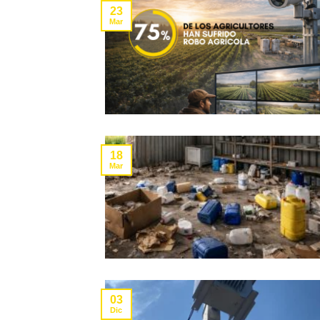
23
Mar
18
Mar
03
Dic