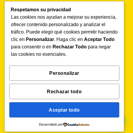
Inicio
Respetamos su privacidad
Nosotros
Las cookies nos ayudan a mejorar su experiencia,
Soluciones
ofrecer contenido personalizado y analizar el
Productos
tráfico. Puede elegir qué cookies permitir haciendo
Agenda una demo
clic en
Personalizar
. Haga clic en
Aceptar Todo
Blog
para consentir o en
Rechazar Todo
para negar
Trabaja con nosotros
las cookies no esenciales.
Demo sin costo
Personalizar
Televigilancia Agrícola especializada y eficiente.
Solicita tu DEMO aquí.
Rechazar todo
Solicita tu demo gratis
Aceptar todo
Desarrollado por
Copyright 2026 ©
Vigilante On Line
| Powered by
elévate LABS