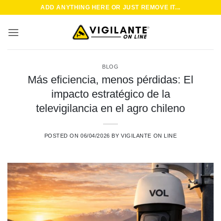
Saltar
ADD ANYTHING HERE OR JUST REMOVE IT...
al
contenido
BLOG
Más eficiencia, menos pérdidas: El
impacto estratégico de la
televigilancia en el agro chileno
POSTED ON
06/04/2026
BY
VIGILANTE ON LINE