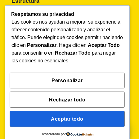
Estructura
Inicio
Respetamos su privacidad
Nosotros
Las cookies nos ayudan a mejorar su experiencia,
Soluciones
ofrecer contenido personalizado y analizar el
Productos
tráfico. Puede elegir qué cookies permitir haciendo
Agenda una demo
clic en
Personalizar
. Haga clic en
Aceptar Todo
Blog
para consentir o en
Rechazar Todo
para negar
Trabaja con nosotros
las cookies no esenciales.
Demo sin costo
Personalizar
Televigilancia Agrícola especializada y eficiente.
Solicita tu DEMO aquí.
Rechazar todo
Solicita tu demo gratis
Aceptar todo
Desarrollado por
Copyright 2026 ©
Vigilante On Line
| Powered by
elévate LABS